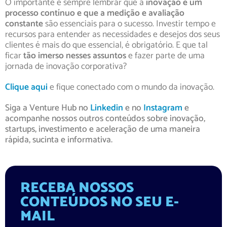
O importante é sempre lembrar que a
inovação é um
processo contínuo e que a medição e avaliação
constante
são essenciais para o sucesso. Investir tempo e
recursos para entender as necessidades e desejos dos seus
clientes é mais do que essencial, é obrigatório. E que tal
ficar
tão imerso nesses assuntos
e fazer parte de uma
jornada de inovação corporativa?
Clique aqui
e fique conectado com o mundo da inovação.
Siga a Venture Hub no
Linkedin
e no
Instagram
e
acompanhe nossos outros conteúdos sobre inovação,
startups, investimento e aceleração de uma maneira
rápida, sucinta e informativa.
RECEBA NOSSOS
CONTEÚDOS NO SEU E-
MAIL