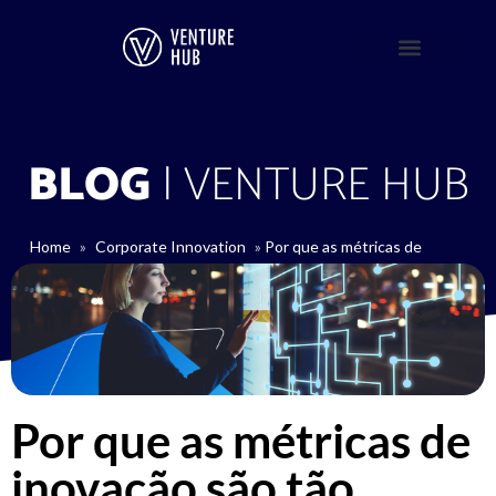
BLOG
| VENTURE HUB
Home
»
Corporate Innovation
»
Por que as métricas de
inovação são tão importantes para os CEOs que desejam
alcançar o sucesso?
Por que as métricas de
inovação são tão