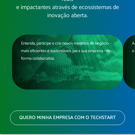
e impactantes através de ecossistemas de
inovação aberta.
Entenda, participe e crie novos modelos de negócio -
A
mais eficientes e sustentáveis para sua empresa - de
o
forma colaborativa.
QUERO MINHA EMPRESA COM O TECHSTART