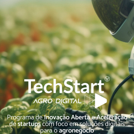
Programa de
Inovação Aberta
e
Aceleração
de
startups
com foco em soluções digitais
para o
agronegócio