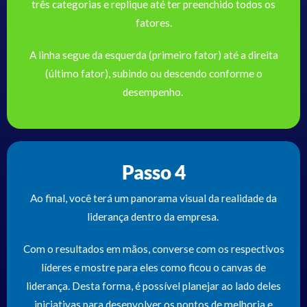
três categorias e replique até ter preenchido todos os
fatores.
A linha segue da esquerda (primeiro fator) até a direita
(último fator), subindo ou descendo conforme o
desempenho.
Passo 4
Ao final, você terá um panorama visual da realidade da
liderança dentro da empresa.
Com o resultados em mãos, converse com os respectivos
líderes e mostre para eles como ficou o canvas de
liderança. Desta forma, é possível planejar ao lado deles
iniciativas para desenvolver os pontos de melhoria e